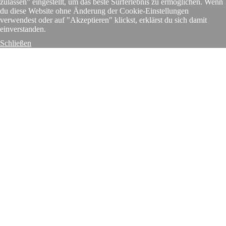
zulassen" eingestellt, um das beste Surferlebnis zu ermöglichen. Wenn
du diese Website ohne Änderung der Cookie-Einstellungen
verwendest oder auf "Akzeptieren" klickst, erklärst du sich damit
einverstanden.
Schließen